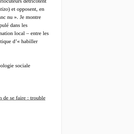
locuteurs détricotent
tizo
) et opposent, en
anc nu ». Je montre
pulé dans les
tion local – entre les
tique d’« habiller
ologie sociale
de se faire : trouble