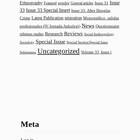
Issue
Ethnography
gender
Issue 31
Featured
General articles
33
Issue 33 Special Insert
Issue 33: After Douglas
Latest Publication
migration
Monográfico: salidas
Crimp
News
profesionales (IV Jornada Ankulegi)
Questionnaire
Reviews
Research
religious studies
Social Anthropology
Special Issue
Sociology
Special Section/Special Issue
Uncategorized
Volume 33, Issue i
Submission
Meta