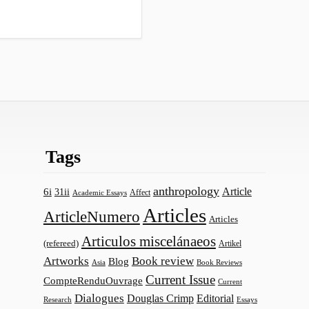
Tags
anthropology
Article
6i
31ii
Affect
Academic Essays
Articles
ArticleNumero
Articles
Articulos miscelánaeos
(refereed)
Artikel
Artworks
Book review
Blog
Asia
Book Reviews
Current Issue
CompteRenduOuvrage
Current
Dialogues
Douglas Crimp
Editorial
Research
Essays