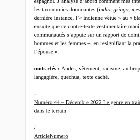
espagnol. J’analyse d’abord comment mes inter
les taxonomies dominantes (
indio
,
gringo
,
mes
dernière instance, l’« indienne vêtue » au « bl
ensuite que ce contre-texte vestimentaire mani
communautés s’appuie sur un rapport de domina
hommes et les femmes –, en resignifiant la pra
l’épouse ».
mots-clés :
Andes, vêtement, racisme, anthrop
langagière, quechua, texte caché.
–
Numéro 44 – Décembre 2022 Le genre en train 
dans le terrain
/
ArticleNumero