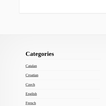
Footer
Categories
Content
Catalan
Croatian
Czech
English
French