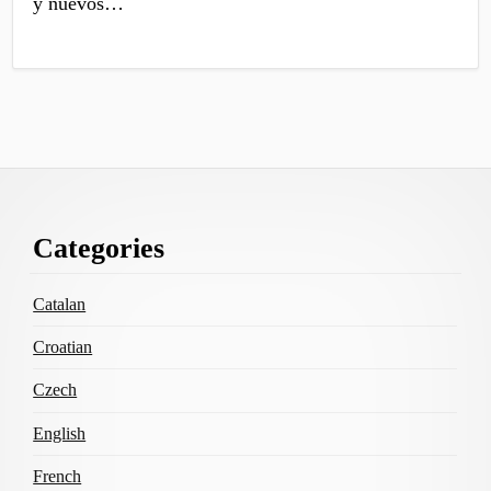
y nuevos…
Footer
Categories
Content
Catalan
Croatian
Czech
English
French