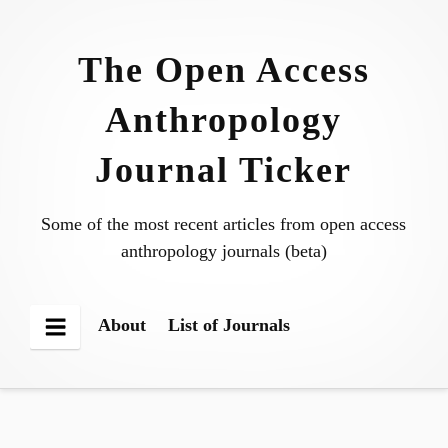
Skip
to
The Open Access
content
Anthropology
Journal Ticker
Some of the most recent articles from open access
anthropology journals (beta)
About
List of Journals
Menu