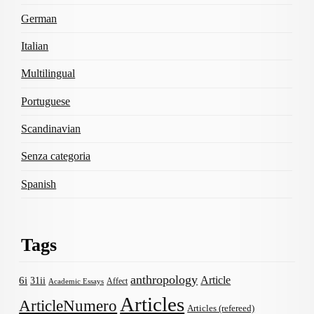
German
Italian
Multilingual
Portuguese
Scandinavian
Senza categoria
Spanish
Tags
anthropology
Article
6i
31ii
Affect
Academic Essays
Articles
ArticleNumero
Articles (refereed)