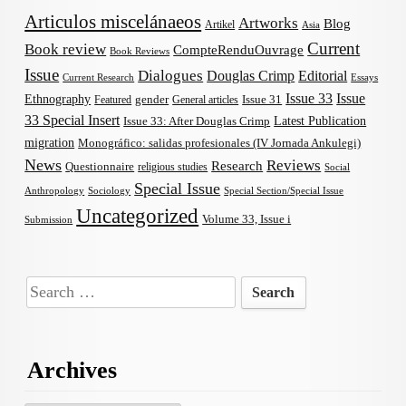
Articulos miscelánaeos
Artworks
Blog
Artikel
Asia
Current
Book review
CompteRenduOuvrage
Book Reviews
Issue
Dialogues
Douglas Crimp
Editorial
Current Research
Essays
Issue 33
Issue
Ethnography
gender
Issue 31
Featured
General articles
33 Special Insert
Latest Publication
Issue 33: After Douglas Crimp
migration
Monográfico: salidas profesionales (IV Jornada Ankulegi)
News
Reviews
Research
Questionnaire
religious studies
Social
Special Issue
Anthropology
Sociology
Special Section/Special Issue
Uncategorized
Volume 33, Issue i
Submission
Search
for:
Archives