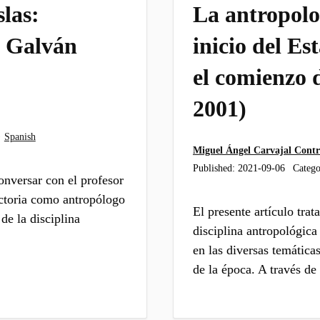
slas:
La antropolo
o Galván
inicio del E
el comienzo 
2001)
·
Spanish
Miguel Ángel Carvajal Contr
Published:
2021-09-06
Catego
onversar con el profesor
ectoria como antropólogo
El presente artículo trat
de la disciplina
disciplina antropológic
en las diversas temática
de la época. A través de