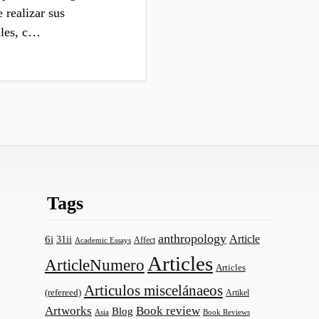
 realizar sus
ales, c…
Tags
anthropology
Article
6i
31ii
Affect
Academic Essays
Articles
ArticleNumero
Articles
Articulos miscelánaeos
(refereed)
Artikel
Artworks
Book review
Blog
Asia
Book Reviews