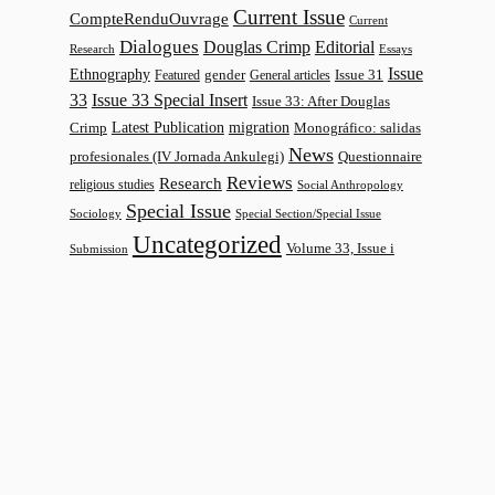
Current Issue
CompteRenduOuvrage
Current
Dialogues
Douglas Crimp
Editorial
Research
Essays
Issue
Ethnography
gender
Issue 31
Featured
General articles
33
Issue 33 Special Insert
Issue 33: After Douglas
Latest Publication
migration
Monográfico: salidas
Crimp
News
profesionales (IV Jornada Ankulegi)
Questionnaire
Reviews
Research
religious studies
Social Anthropology
Special Issue
Sociology
Special Section/Special Issue
Uncategorized
Volume 33, Issue i
Submission