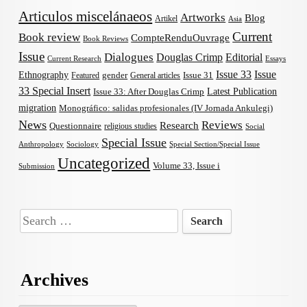
Articulos miscelánaeos
Artworks
Blog
Artikel
Asia
Current
Book review
CompteRenduOuvrage
Book Reviews
Issue
Dialogues
Douglas Crimp
Editorial
Current Research
Essays
Issue 33
Issue
Ethnography
gender
Issue 31
Featured
General articles
33 Special Insert
Latest Publication
Issue 33: After Douglas Crimp
migration
Monográfico: salidas profesionales (IV Jornada Ankulegi)
News
Reviews
Research
Questionnaire
religious studies
Social
Special Issue
Anthropology
Sociology
Special Section/Special Issue
Uncategorized
Volume 33, Issue i
Submission
Search
for:
Archives