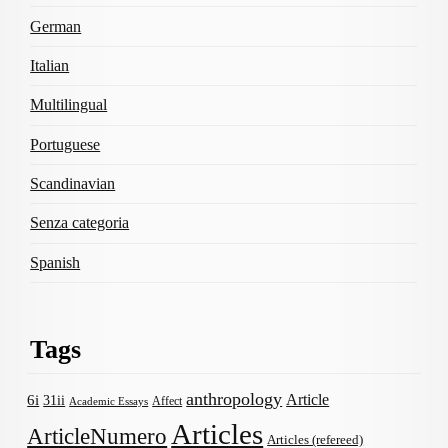
German
Italian
Multilingual
Portuguese
Scandinavian
Senza categoria
Spanish
Tags
anthropology
Article
6i
31ii
Affect
Academic Essays
Articles
ArticleNumero
Articles (refereed)