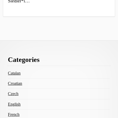
Siedler*i…
Footer
Categories
Content
Catalan
Croatian
Czech
English
French