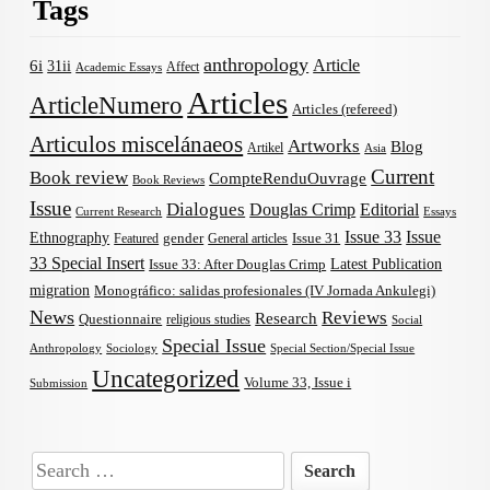
Tags
anthropology
Article
6i
31ii
Affect
Academic Essays
Articles
ArticleNumero
Articles (refereed)
Articulos miscelánaeos
Artworks
Blog
Artikel
Asia
Current
Book review
CompteRenduOuvrage
Book Reviews
Issue
Dialogues
Douglas Crimp
Editorial
Current Research
Essays
Issue 33
Issue
Ethnography
gender
Issue 31
Featured
General articles
33 Special Insert
Latest Publication
Issue 33: After Douglas Crimp
migration
Monográfico: salidas profesionales (IV Jornada Ankulegi)
News
Reviews
Research
Questionnaire
religious studies
Social
Special Issue
Anthropology
Sociology
Special Section/Special Issue
Uncategorized
Volume 33, Issue i
Submission
Search
for: