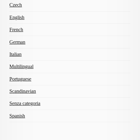
Czech
English
French
German
Italian
Multilingual
Portuguese
Scandinavian
Senza categoria
Spanish