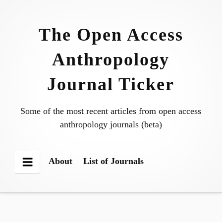
Skip
to
The Open Access
content
Anthropology
Journal Ticker
Some of the most recent articles from open access
anthropology journals (beta)
About
List of Journals
Menu