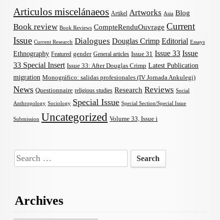
Articulos miscelánaeos
Artworks
Blog
Artikel
Asia
Current
Book review
CompteRenduOuvrage
Book Reviews
Issue
Dialogues
Douglas Crimp
Editorial
Current Research
Essays
Issue 33
Issue
Ethnography
gender
Issue 31
Featured
General articles
33 Special Insert
Latest Publication
Issue 33: After Douglas Crimp
migration
Monográfico: salidas profesionales (IV Jornada Ankulegi)
News
Reviews
Research
Questionnaire
religious studies
Social
Special Issue
Anthropology
Sociology
Special Section/Special Issue
Uncategorized
Volume 33, Issue i
Submission
Search
for:
Archives