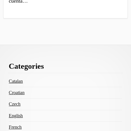
cuenta…
Footer
Categories
Content
Catalan
Croatian
Czech
English
French