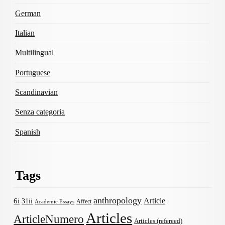
German
Italian
Multilingual
Portuguese
Scandinavian
Senza categoria
Spanish
Tags
anthropology
Article
6i
31ii
Affect
Academic Essays
Articles
ArticleNumero
Articles (refereed)