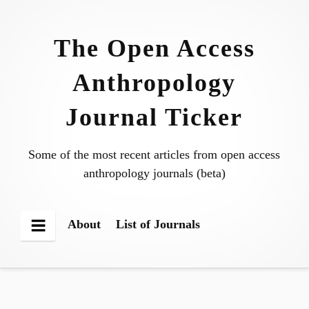
Skip
to
The Open Access
content
Anthropology
Journal Ticker
Some of the most recent articles from open access
anthropology journals (beta)
About
List of Journals
Menu