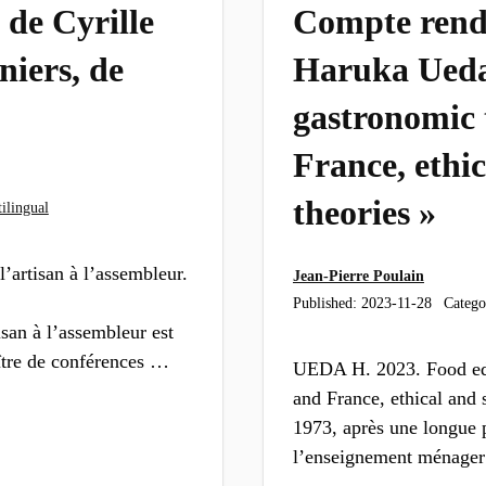
 de Cyrille
Compte rendu
niers, de
Haruka Ueda
gastronomic 
France, ethic
theories »
ilingual
artisan à l’assembleur.
Jean-Pierre Poulain
Published:
2023-11-28
Catego
isan à l’assembleur est
ître de conférences …
UEDA H. 2023. Food edu
and France, ethical and 
1973, après une longue p
l’enseignement ménager 