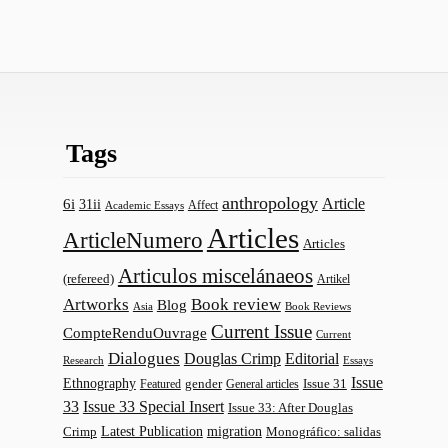
Tags
anthropology
Article
6i
31ii
Affect
Academic Essays
Articles
ArticleNumero
Articles
Articulos miscelánaeos
(refereed)
Artikel
Artworks
Book review
Blog
Asia
Book Reviews
Current Issue
CompteRenduOuvrage
Current
Dialogues
Douglas Crimp
Editorial
Research
Essays
Issue
Ethnography
gender
Issue 31
Featured
General articles
33
Issue 33 Special Insert
Issue 33: After Douglas
Latest Publication
migration
Monográfico: salidas
Crimp