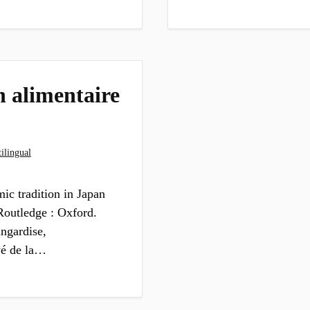
n alimentaire
ilingual
c tradition in Japan
 Routledge : Oxford.
ingardise,
yé de la…