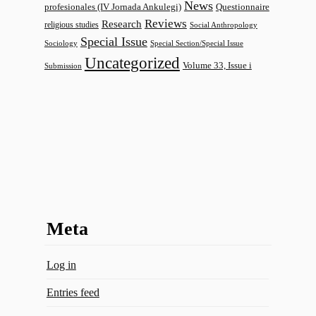
News
profesionales (IV Jornada Ankulegi)
Questionnaire
Reviews
Research
religious studies
Social Anthropology
Special Issue
Sociology
Special Section/Special Issue
Uncategorized
Volume 33, Issue i
Submission
Meta
Log in
Entries feed