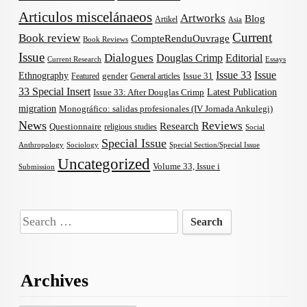
Articulos miscelánaeos
Artworks
Blog
Artikel
Asia
Current
Book review
CompteRenduOuvrage
Book Reviews
Issue
Dialogues
Douglas Crimp
Editorial
Current Research
Essays
Issue 33
Issue
Ethnography
gender
Issue 31
Featured
General articles
33 Special Insert
Latest Publication
Issue 33: After Douglas Crimp
migration
Monográfico: salidas profesionales (IV Jornada Ankulegi)
News
Reviews
Research
Questionnaire
religious studies
Social
Special Issue
Anthropology
Sociology
Special Section/Special Issue
Uncategorized
Volume 33, Issue i
Submission
Search
for:
Archives