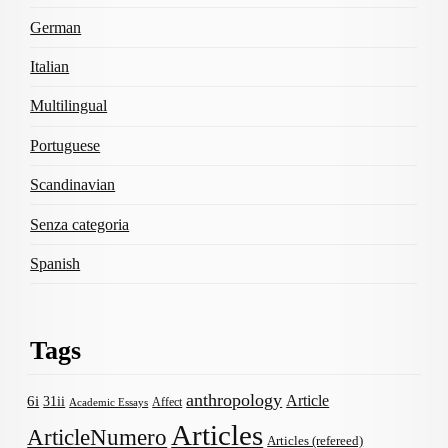
German
Italian
Multilingual
Portuguese
Scandinavian
Senza categoria
Spanish
Tags
anthropology
Article
6i
31ii
Affect
Academic Essays
Articles
ArticleNumero
Articles (refereed)