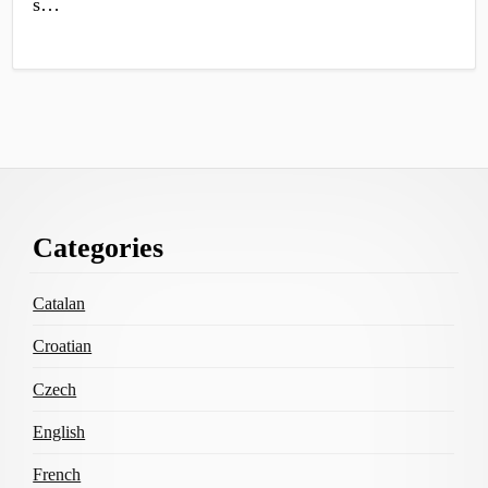
s…
Footer
Categories
Content
Catalan
Croatian
Czech
English
French