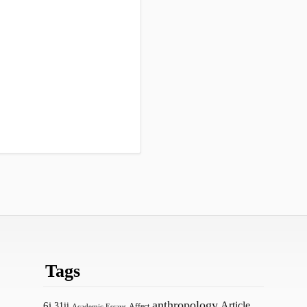
Tags
anthropology
Article
6i
31ii
Affect
Academic Essays