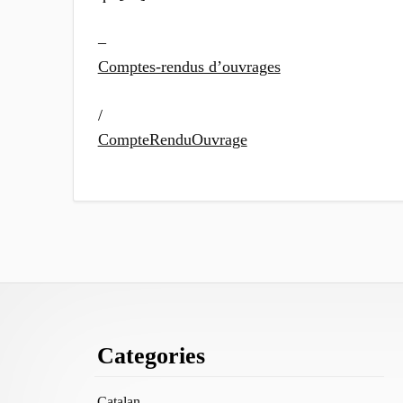
–
Comptes-rendus d’ouvrages
/
CompteRenduOuvrage
Footer
Categories
Content
Catalan