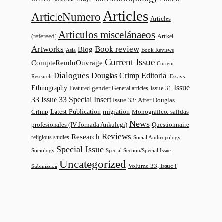
Articles
ArticleNumero
Articles
Articulos miscelánaeos
(refereed)
Artikel
Artworks
Book review
Blog
Asia
Book Reviews
Current Issue
CompteRenduOuvrage
Current
Dialogues
Douglas Crimp
Editorial
Research
Essays
Issue
Ethnography
gender
Issue 31
Featured
General articles
33
Issue 33 Special Insert
Issue 33: After Douglas
Latest Publication
migration
Monográfico: salidas
Crimp
News
profesionales (IV Jornada Ankulegi)
Questionnaire
Reviews
Research
religious studies
Social Anthropology
Special Issue
Sociology
Special Section/Special Issue
Uncategorized
Volume 33, Issue i
Submission