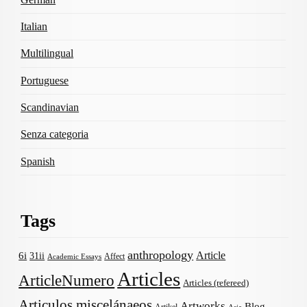
Italian
Multilingual
Portuguese
Scandinavian
Senza categoria
Spanish
Tags
anthropology
Article
6i
31ii
Affect
Academic Essays
Articles
ArticleNumero
Articles (refereed)
Articulos miscelánaeos
Artworks
Blog