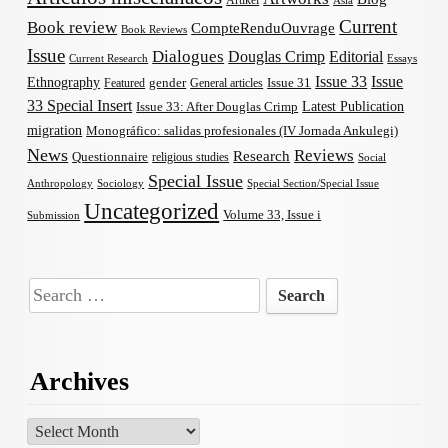
Artikel
Asia
Current
Book review
CompteRenduOuvrage
Book Reviews
Issue
Dialogues
Douglas Crimp
Editorial
Current Research
Essays
Issue 33
Issue
Ethnography
gender
Issue 31
Featured
General articles
33 Special Insert
Latest Publication
Issue 33: After Douglas Crimp
migration
Monográfico: salidas profesionales (IV Jornada Ankulegi)
News
Reviews
Research
Questionnaire
religious studies
Social
Special Issue
Anthropology
Sociology
Special Section/Special Issue
Uncategorized
Volume 33, Issue i
Submission
Search
for:
Archives
Archives