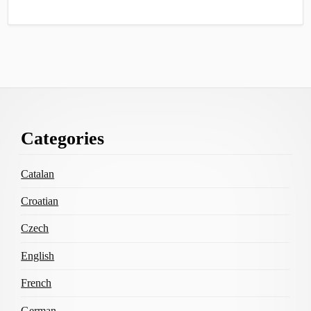
Footer
Categories
Content
Catalan
Croatian
Czech
English
French
German