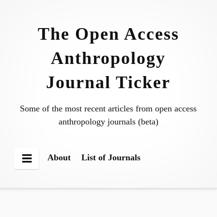
Skip
to
The Open Access
content
Anthropology
Journal Ticker
Some of the most recent articles from open access
anthropology journals (beta)
About
List of Journals
Menu