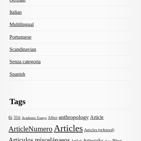
Italian
Multilingual
Portuguese
Scandinavian
Senza categoria
Spanish
Tags
anthropology
Article
6i
31ii
Affect
Academic Essays
Articles
ArticleNumero
Articles (refereed)
Articulos miscelánaeos
Artworks
Blog