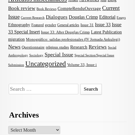
Artikel
Asia
Current
Book review
CompteRenduOuvrage
Book Reviews
Issue
Dialogues
Douglas Crimp
Editorial
Current Research
Essays
Issue 33
Issue
Ethnography
gender
Issue 31
Featured
General articles
33 Special Insert
Latest Publication
Issue 33: After Douglas Crimp
migration
Monográfico: salidas profesionales (IV Jornada Ankulegi)
News
Reviews
Research
Questionnaire
religious studies
Social
Special Issue
Anthropology
Sociology
Special Section/Special Issue
Uncategorized
Volume 33, Issue i
Submission
Search
for:
Archives
Archives