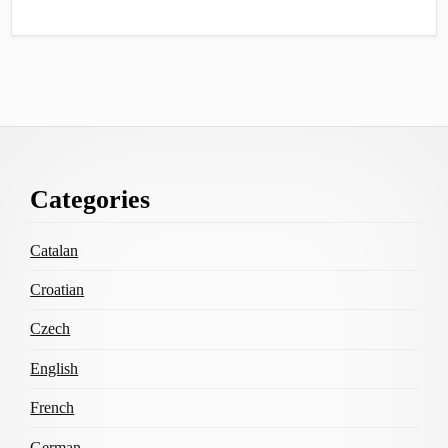
Footer
Categories
Content
Catalan
Croatian
Czech
English
French
German