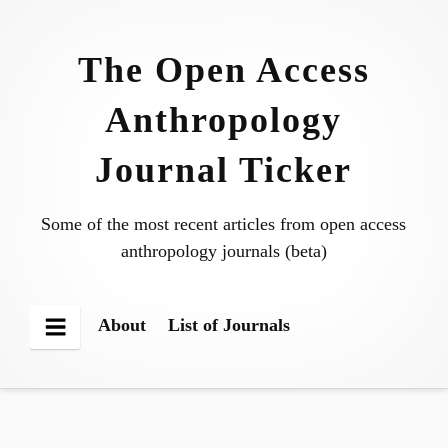
Skip
to
The Open Access
content
Anthropology
Journal Ticker
Some of the most recent articles from open access
anthropology journals (beta)
About
List of Journals
Menu