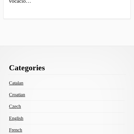
vocació…
Footer
Categories
Content
Catalan
Croatian
Czech
English
French