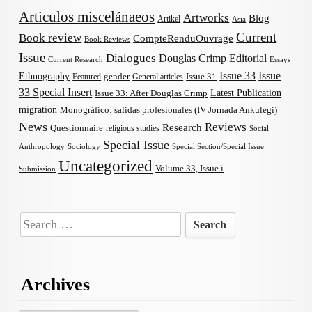
Articulos miscelánaeos
Artworks
Blog
Artikel
Asia
Current
Book review
CompteRenduOuvrage
Book Reviews
Issue
Dialogues
Douglas Crimp
Editorial
Current Research
Essays
Issue 33
Issue
Ethnography
gender
Issue 31
Featured
General articles
33 Special Insert
Latest Publication
Issue 33: After Douglas Crimp
migration
Monográfico: salidas profesionales (IV Jornada Ankulegi)
News
Reviews
Research
Questionnaire
religious studies
Social
Special Issue
Anthropology
Sociology
Special Section/Special Issue
Uncategorized
Volume 33, Issue i
Submission
Search
for:
Archives