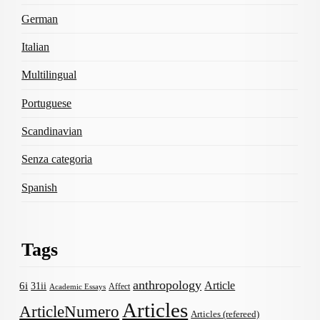
German
Italian
Multilingual
Portuguese
Scandinavian
Senza categoria
Spanish
Tags
anthropology
Article
6i
31ii
Affect
Academic Essays
Articles
ArticleNumero
Articles (refereed)