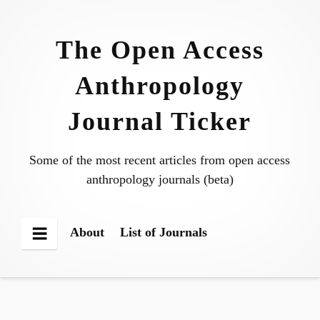
Skip
to
The Open Access
content
Anthropology
Journal Ticker
Some of the most recent articles from open access
anthropology journals (beta)
About
List of Journals
Menu